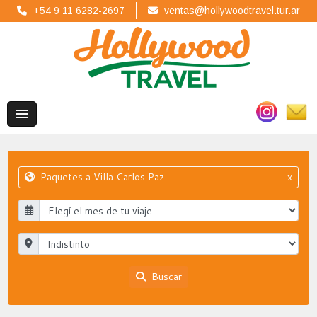
+54 9 11 6282-2697
ventas@hollywoodtravel.tur.ar
Paquetes a Villa Carlos Paz
x
Buscar