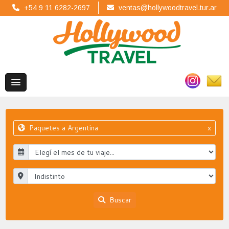
+54 9 11 6282-2697
ventas@hollywoodtravel.tur.ar
Paquetes a Argentina
x
Buscar