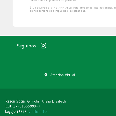
personales e impuesto a las ganancias.
2
De acuerdo a la RG AFIP 3819, para productos internacionales, lo
bienes personales e impuesto a las ganancias.
Seguinos
Atención Virtual
Razon Social
: Ginnobili Analia Elisabeth
Cuit:
27-31555889-7
Legajo
16515
(ver licencia)