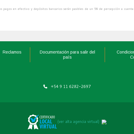
s pagos en efectivo y depósitos bancarios serán pasibles de un 5% de percepción a cuenta
Reclamos
Documentación para salir del
Condicio
país
C
+54 9 11 6282-2697
(ver alta agencia virtual)