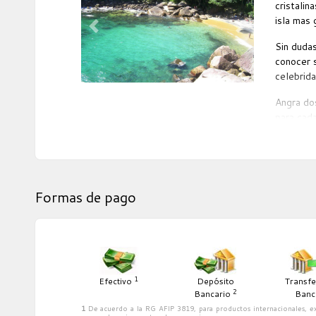
cristalin
Las habit
isla mas 
Las 319 h
Previous
Next
ofrece te
Sin dudas
habitacio
conocer 
huéspedes
celebrida
habitaci
maquillaj
Angra dos
agua mine
para cada
huéspedes
Formas de pago
1
Efectivo
Depósito
Transfe
2
Bancario
Banc
1
De acuerdo a la RG AFIP 3819, para productos internacionales, ex