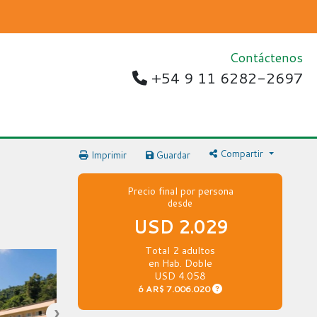
Contáctenos
+54 9 11 6282-2697
Compartir
Imprimir
Guardar
Precio final por persona
desde
USD 2.029
Total 2 adultos
en Hab. Doble
USD 4.058
ó
AR$ 7.006.020