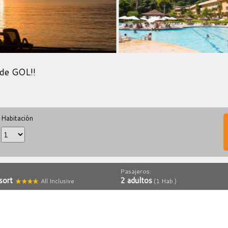
de GOL!!
Habitación
Pasajeros:
esort
2 adultos
All Inclusive
(1 Hab.)