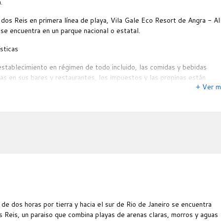
.
dos Reis en primera línea de playa, Vila Gale Eco Resort de Angra - Al
 se encuentra en un parque nacional o estatal.
sticas
stablecimiento en régimen de todo incluido, las comidas y bebidas
s en sus bares y restaurantes, los impuestos y las propinas están
+ Ver m
 en el precio de las habitaciones. En algunos casos, incluso las activida
as y de ocio. Quedan excluidos las comidas en algunos restaurantes,
latos especiales, algunas bebidas y otros servicios.
e servicio completo de spa, 2 piscinas exteriores, sauna y gimnasio. L
licas disponen de acceso a Internet de alta velocidad. Centro de
abierto las 24 horas, salas de reuniones para grupos pequeños y
a técnica. Incluye salón de baile, sala de exposiciones y salas de
ias o reuniones. Se ofrece un desayuno gratuito. Entre los servicios
es figuran piscina, discoteca y club para niños. El establecimiento cuent
s exclusivas para fumadores.
de dos horas por tierra y hacia el sur de Rio de Janeiro se encuentra
nes.
 Reis, un paraiso que combina playas de arenas claras, morros y aguas