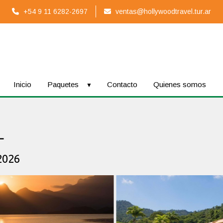
+54 9 11 6282-2697
ventas@hollywoodtravel.tur.ar
Inicio
Paquetes
Contacto
Quienes somos
L
2026