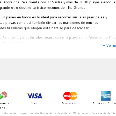
as. Angra dos Reis cuenta con 365 islas y mas de 2000 playas siendo la
aciones disponen de balcón con vistas: al lago, a la montaña o a la pisci
grande otro destino turistico reconocido: Ilha Grande.
abitaciones con aire acondicionado. incluyen minibar y caja fuerte. Se
levisión por cable con canales de películas gratuitos. Todas las
 un paseo en barco es lo ideal para recorrer sus islas principales y
nes disponen de escritorio y teléfono directo. Como servicio de pago, 
sus playas como asi también divisar las mansiones de muchas
 pueden utilizar el acceso a Internet alámbrico de alta velocidad en la
des brasileras que elegen este paraiso para descansar.
ón. Los baños disponen de bañeras y duchas independientes, espejo de
e o afeitado y secador de pelo. Las habitaciones también cuentan con
 Reis tiene varios hoteles resort sobre la playa con diferentes perfile
ral gratuita. Además, se ofrece servicio de limpieza todos los días y lo
 tipo de turista.
+ Ver m
 pueden solicitar plancha y tabla de planchar.
rencia
Visa
Mastercard
American Expre
aria
clusivamente los pagos en efectivo serán pasibles de un 5% de percepción a cuenta de bie